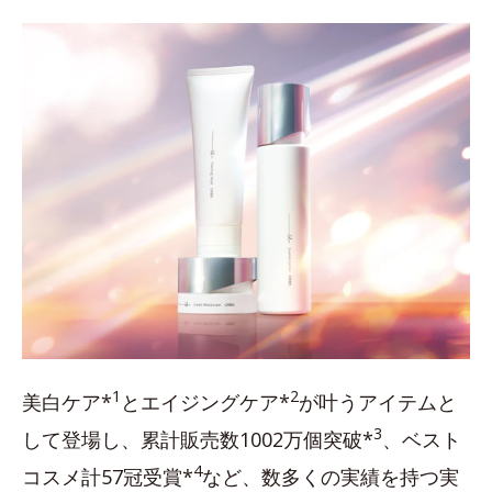
1
2
美白ケア*
とエイジングケア*
が叶うアイテムと
3
して登場し、累計販売数1002万個突破*
、ベスト
4
コスメ計57冠受賞*
など、数多くの実績を持つ実