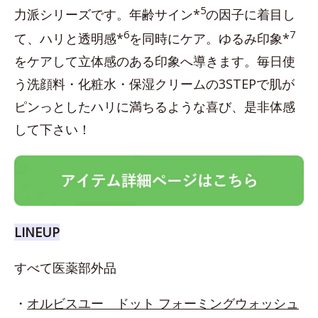
5
力派シリーズです。年齢サイン*
の因子に着目し
6
7
て、ハリと透明感*
を同時にケア。ゆるみ印象*
をケアして立体感のある印象へ導きます。毎日使
う洗顔料・化粧水・保湿クリームの3STEPで肌が
ピンっとしたハリに満ちるような喜び、是非体感
して下さい！
LINEUP
すべて医薬部外品
・
オルビスユー ドット フォーミングウォッシュ