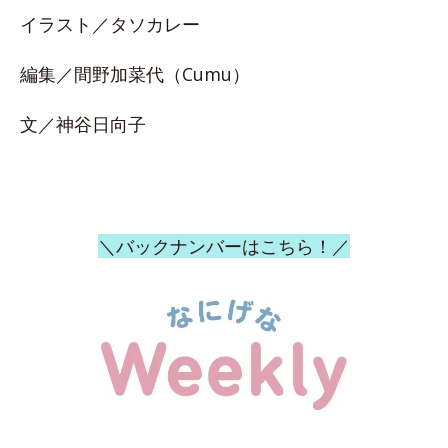
イラスト／タソカレー
編集／間野加菜代（Cumu）
文／神谷日向子
＼バックナンバーはこちら！／