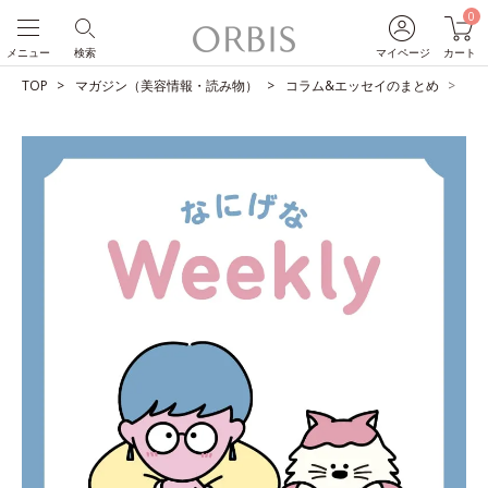
0
メニュー
検索
マイページ
カート
TOP
マガジン（美容情報・読み物）
コラム&エッセイのまとめ
し