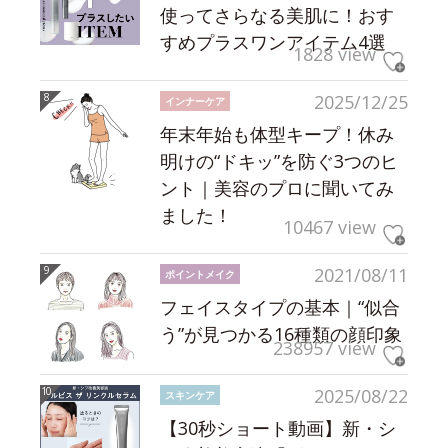
使ってさらなる美肌に！おす
すめプラスワンアイテム4選
1828 view
2025/12/25
インナーケア
年末年始も体型キープ！休み
明けの“ドキッ”を防ぐ3つのヒ
ント｜美容のプロに聞いてみ
ました！
10467 view
2021/08/11
ポイントメイク
フェイスタイプの基本｜“似合
う”が見つかる16種類の顔印象
238957 view
2025/08/22
スキンケア
【30秒ショート動画】新・シ