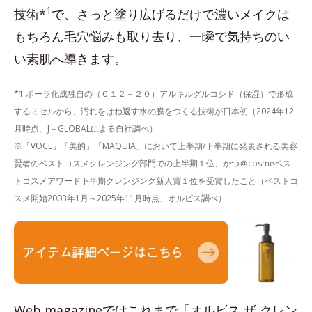
1
技術*
で、さっと塗り広げるだけで濃いメイクは
もちろん毛穴悩みも取り去り、一瞬で気持ちのい
い素肌へ導きます。
*1 ポーラ化成独自の（Ｃ１２－２０）アルキルグルコシド（保湿）で形成
するミセルから、汚れをはね返す水の膜をつくる技術が日本初（2024年12
月時点、J－GLOBALによる自社調べ）
※「VOCE」「美的」「MAQUIA」において上半期/下半期に発表される美容
賢者のベストコスメクレンジング部門での上半期１位、かつ＠cosmeベス
トコスメアワード下半期クレンジング新人賞１位を受賞したこと（ベストコ
スメ開始2003年1月～2025年11月時点、オルビス調べ）
Web magazineではこれまで「オルビス ザ クレン