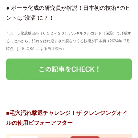
● ポーラ化成の研究員が解説！日本初の技術*のヒ
ントは“洗濯”に？！
* ポーラ化成独自の（Ｃ１２－２０）アルキルグルコシド（保湿）で形成す
るミセルから、汚れをはね返す水の膜をつくる技術が日本初（2024年12月
時点、J－GLOBALによる自社調べ）
■毛穴汚れ撃退チャレンジ！ザ クレンジングオイ
ルの使用ビフォーアフター