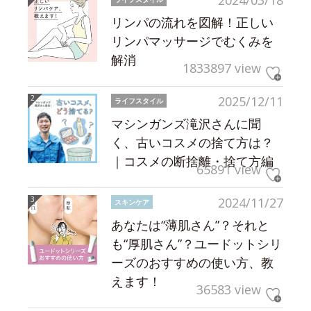
2024/03/18
リンパの流れを図解！正しい
リンパマッサージでむくみを
解消
1833897 view
2025/12/11
ライフスタイル
マシンガンズ滝沢さんに聞
く、古いコスメの捨て方は？
｜コスメの断捨離・捨て方編
65891 view
2024/11/27
スキンケア
あなたは“薄肌さん”？それと
も“厚肌さん”？ユードットシリ
ーズのおすすめの使い方、教
えます！
36583 view