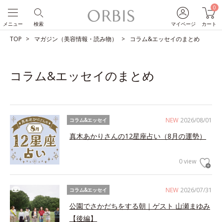
0
メニュー
検索
マイページ
カート
TOP
マガジン（美容情報・読み物）
コラム&エッセイのまとめ
コラム&エッセイのまとめ
NEW
2026/08/01
コラム&エッセイ
真木あかりさんの12星座占い（8月の運勢）
0 view
NEW
2026/07/31
コラム&エッセイ
公園でさかだちをする朝｜ゲスト 山瀬まゆみ
【後編】