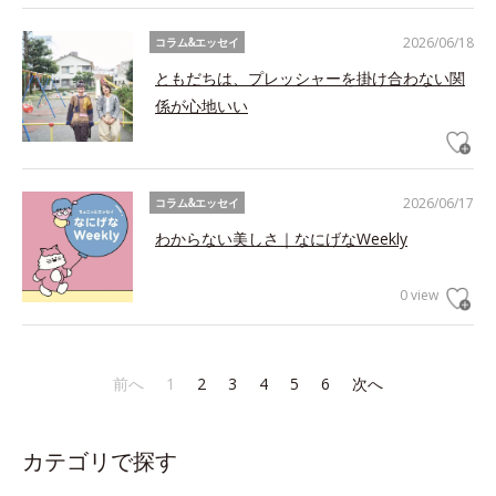
2026/06/18
コラム&エッセイ
ともだちは、プレッシャーを掛け合わない関
係が心地いい
2026/06/17
コラム&エッセイ
わからない美しさ｜なにげなWeekly
0 view
前へ
1
2
3
4
5
6
次へ
カテゴリで探す