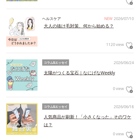
ヘルスケア
NEW
2026/07/10
大人の抜け毛対策、何から始める？
1120 view
2026/06/24
コラム&エッセイ
太陽がつくる宝石｜なにげなWeekly
0 view
2026/06/18
コラム&エッセイ
人気商品が刷新！「小さくなった」そのワケ
は？
0 view