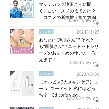
マシンガンズ滝沢さんに聞
く、古いコスメの捨て方は？
｜コスメの断捨離・捨て方編
65891 view
2024/11/27
スキンケア
あなたは“薄肌さん”？それと
も“厚肌さん”？ユードットシリ
ーズのおすすめの使い方、教
えます！
36583 view
2023/08/30
スキンケア
【オルビス2大スキンケア】ユ
ー or ユードット 私にはどっ
ち？｜Editor’s view
226609 view