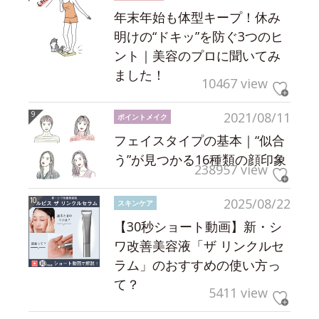
年末年始も体型キープ！休み
明けの“ドキッ”を防ぐ3つのヒ
ント｜美容のプロに聞いてみ
ました！
10467 view
2021/08/11
ポイントメイク
フェイスタイプの基本｜“似合
う”が見つかる16種類の顔印象
238957 view
2025/08/22
スキンケア
【30秒ショート動画】新・シ
ワ改善美容液「ザ リンクルセ
ラム」のおすすめの使い方っ
て？
5411 view