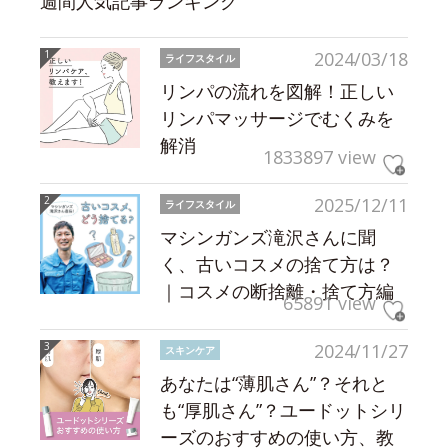
週間人気記事ランキング
2024/03/18
ライフスタイル
リンパの流れを図解！正しい
リンパマッサージでむくみを
解消
1833897 view
2025/12/11
ライフスタイル
マシンガンズ滝沢さんに聞
く、古いコスメの捨て方は？
｜コスメの断捨離・捨て方編
65891 view
2024/11/27
スキンケア
あなたは“薄肌さん”？それと
も“厚肌さん”？ユードットシリ
ーズのおすすめの使い方、教