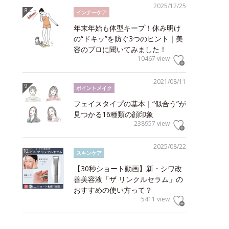
2025/12/25
インナーケア
年末年始も体型キープ！休み明け
の“ドキッ”を防ぐ3つのヒント｜美
容のプロに聞いてみました！
10467 view
2021/08/11
ポイントメイク
フェイスタイプの基本｜“似合う”が
見つかる16種類の顔印象
238957 view
2025/08/22
スキンケア
【30秒ショート動画】新・シワ改
善美容液「ザ リンクルセラム」の
おすすめの使い方って？
5411 view