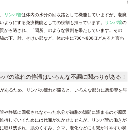
、
リンパ管
は体内の水分の回収路として機能していますが、老廃
いようにする免疫機能としての役割も担っています。
リンパ管
の
質がろ過され、「関所」のような役割を果たしています。その
の下、肘、そけい部など、体の中に700〜800ほどあると言わ
ンパの流れの停滞はいろんな不調に関わりがある！
があるため、リンパの流れが滞ると、いろんな部分に悪影響を与
管や静脈に回収されなかった水分が細胞の隙間に溜まるのが原因
維持していくためには代謝が欠かせませんが、リンパ管の働きが
に取り残され、肌のくすみ、クマ、老化などにも繋がりやすい状