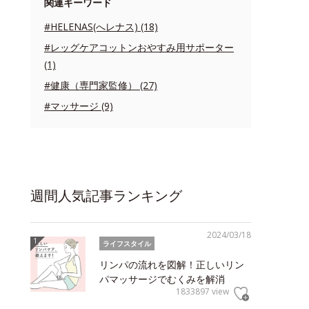
関連キーワード
#HELENAS(へレナス) (18)
#レッグケアコットンおやすみ用サポーター
(1)
#健康（専門家監修） (27)
#マッサージ (9)
週間人気記事ランキング
2024/03/18
ライフスタイル
リンパの流れを図解！正しいリン
パマッサージでむくみを解消
1833897 view