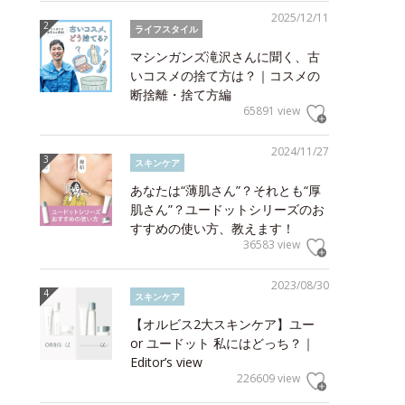
2025/12/11
ライフスタイル
マシンガンズ滝沢さんに聞く、古
いコスメの捨て方は？｜コスメの
断捨離・捨て方編
65891 view
2024/11/27
スキンケア
あなたは“薄肌さん”？それとも“厚
肌さん”？ユードットシリーズのお
すすめの使い方、教えます！
36583 view
2023/08/30
スキンケア
【オルビス2大スキンケア】ユー
or ユードット 私にはどっち？｜
Editor’s view
226609 view