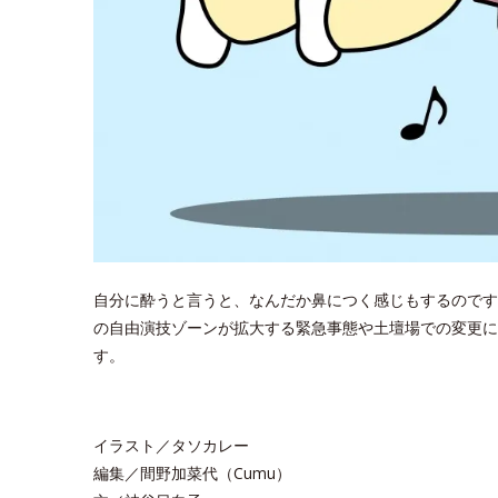
自分に酔うと言うと、なんだか鼻につく感じもするのです
の自由演技ゾーンが拡大する緊急事態や土壇場での変更に
す。
イラスト／タソカレー
編集／間野加菜代（Cumu）