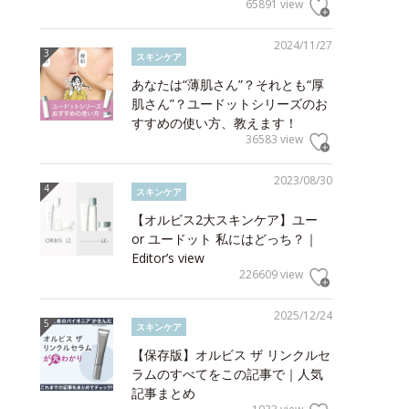
65891 view
2024/11/27
スキンケア
あなたは“薄肌さん”？それとも“厚
肌さん”？ユードットシリーズのお
すすめの使い方、教えます！
36583 view
2023/08/30
スキンケア
【オルビス2大スキンケア】ユー
or ユードット 私にはどっち？｜
Editor’s view
226609 view
2025/12/24
スキンケア
【保存版】オルビス ザ リンクルセ
ラムのすべてをこの記事で｜人気
記事まとめ