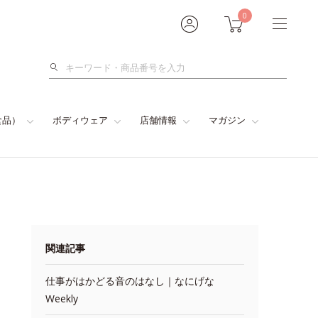
0
検
索
食品）
ボディウェア
店舗情報
マガジン
関連記事
仕事がはかどる音のはなし｜なにげな
Weekly