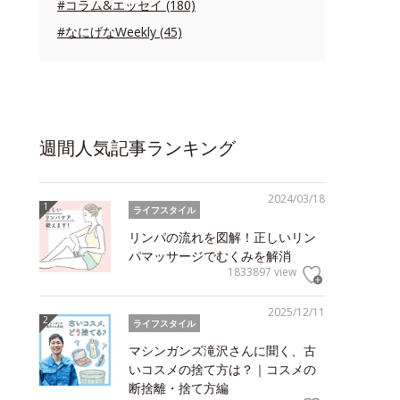
#コラム&エッセイ (180)
#なにげなWeekly (45)
週間人気記事ランキング
2024/03/18
ライフスタイル
リンパの流れを図解！正しいリン
パマッサージでむくみを解消
1833897 view
2025/12/11
ライフスタイル
マシンガンズ滝沢さんに聞く、古
いコスメの捨て方は？｜コスメの
断捨離・捨て方編