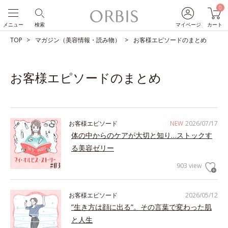
0
メニュー
検索
マイページ
カート
TOP
マガジン（美容情報・読み物）
お客様エピソードのまとめ
お客様エピソードのまとめ
お客様エピソード
NEW
2026/07/17
体の中からのケアが大切と知り…ストックす
る美容ゼリー
903 view
お客様エピソード
2026/05/12
”生き方は顔に出る”。その言葉で変わった肌
と人生