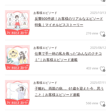
お客様エピソード
2025/10/13
反響600件超！お客様のリアルなエピソード
特集｜マイオルビスストーリー
276 view
お客様エピソード
2025/08/12
仕事で手一杯の私を救った“みんなのクチコ
ミ”｜お客様エピソード連載
403 view
お客様エピソード
2025/07/11
子離れ、両親の病…。61歳を迎えた今、思う
こと｜お客様エピソード連載
566 view