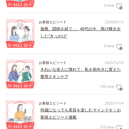
0 view
お客様エピソード
2026/03/13
激務、闘病を経て…。40代の今、再び輝き出
した“きっかけ”
0 view
お客様エピソード
2025/12/16
きれいな友人に憧れて。私を前向きに変えた
愛用スキンケア
105 view
お客様エピソード
2025/11/14
何歳になっても美容を楽しむマインドを｜お
客様エピソード連載
379 view