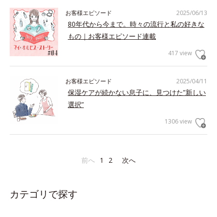
お客様エピソード
2025/06/13
80年代から今まで。時々の流行と私の好きな
もの｜お客様エピソード連載
417 view
お客様エピソード
2025/04/11
保湿ケアが続かない息子に、見つけた”新しい
選択”
1306 view
前へ
1
2
次へ
カテゴリで探す