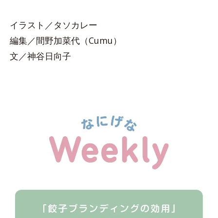
イラスト／タソカレー
編集／間野加菜代（Cumu）
文／神谷日向子