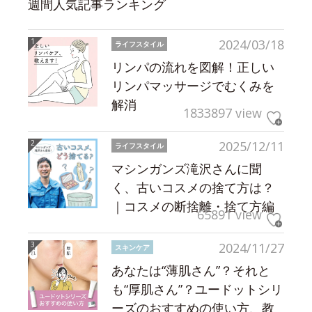
週間人気記事ランキング
2024/03/18
ライフスタイル
リンパの流れを図解！正しい
リンパマッサージでむくみを
解消
1833897 view
2025/12/11
ライフスタイル
マシンガンズ滝沢さんに聞
く、古いコスメの捨て方は？
｜コスメの断捨離・捨て方編
65891 view
2024/11/27
スキンケア
あなたは“薄肌さん”？それと
も“厚肌さん”？ユードットシリ
ーズのおすすめの使い方、教