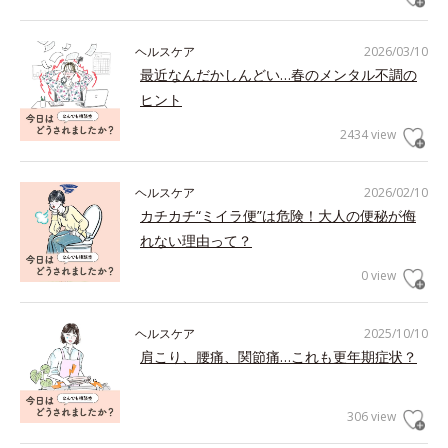
ヘルスケア
2026/03/10
最近なんだかしんどい…春のメンタル不調の
ヒント
2434 view
ヘルスケア
2026/02/10
カチカチ“ミイラ便”は危険！大人の便秘が侮
れない理由って？
0 view
ヘルスケア
2025/10/10
肩こり、腰痛、関節痛…これも更年期症状？
306 view