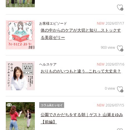
お客様エピソード
NEW
2026/07/17
体の中からのケアが大切と知り…ストックす
る美容ゼリー
903 view
ヘルスケア
NEW
2026/07/16
おりものがいつもと違う…これって大丈夫？
0 view
NEW
2026/07/15
コラム&エッセイ
公園でさかだちをする朝｜ゲスト 山瀬まゆみ
【前編】