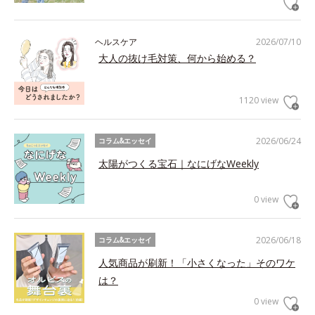
ヘルスケア
2026/07/10
大人の抜け毛対策、何から始める？
1120 view
2026/06/24
コラム&エッセイ
太陽がつくる宝石｜なにげなWeekly
0 view
2026/06/18
コラム&エッセイ
人気商品が刷新！「小さくなった」そのワケ
は？
0 view