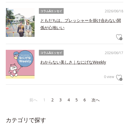
2026/06/18
コラム&エッセイ
ともだちは、プレッシャーを掛け合わない関
係が心地いい
2026/06/17
コラム&エッセイ
わからない美しさ｜なにげなWeekly
0 view
前へ
1
2
3
4
5
6
次へ
カテゴリで探す