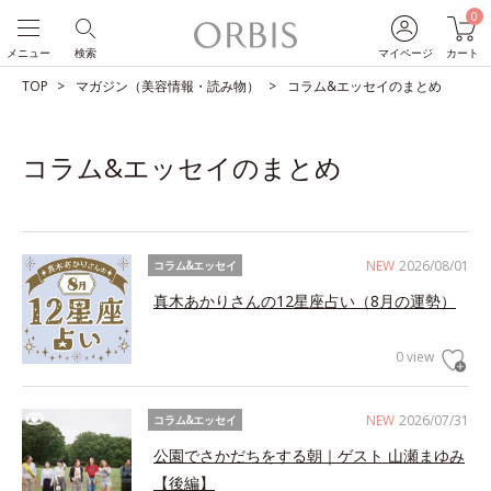
0
メニュー
検索
マイページ
カート
TOP
マガジン（美容情報・読み物）
コラム&エッセイのまとめ
コラム&エッセイのまとめ
NEW
2026/08/01
コラム&エッセイ
真木あかりさんの12星座占い（8月の運勢）
0 view
NEW
2026/07/31
コラム&エッセイ
公園でさかだちをする朝｜ゲスト 山瀬まゆみ
【後編】