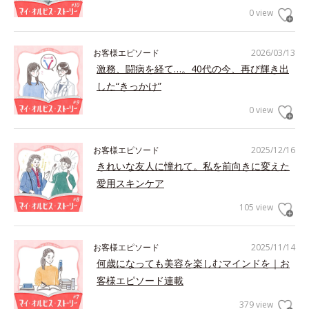
0 view
お客様エピソード
2026/03/13
激務、闘病を経て…。40代の今、再び輝き出
した“きっかけ”
0 view
お客様エピソード
2025/12/16
きれいな友人に憧れて。私を前向きに変えた
愛用スキンケア
105 view
お客様エピソード
2025/11/14
何歳になっても美容を楽しむマインドを｜お
客様エピソード連載
379 view