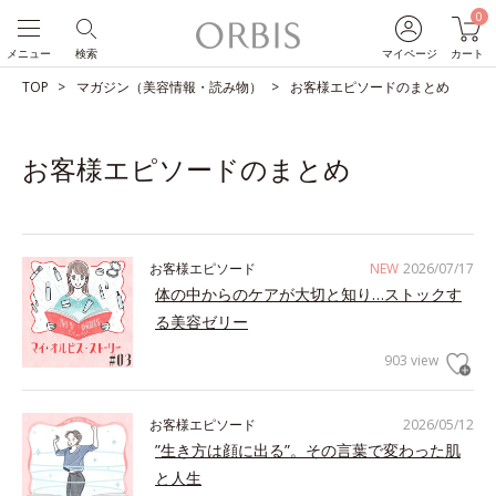
0
メニュー
検索
マイページ
カート
TOP
マガジン（美容情報・読み物）
お客様エピソードのまとめ
お客様エピソードのまとめ
お客様エピソード
NEW
2026/07/17
体の中からのケアが大切と知り…ストックす
る美容ゼリー
903 view
お客様エピソード
2026/05/12
”生き方は顔に出る”。その言葉で変わった肌
と人生