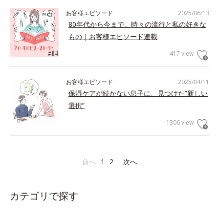
お客様エピソード
2025/06/13
80年代から今まで。時々の流行と私の好きな
もの｜お客様エピソード連載
417 view
お客様エピソード
2025/04/11
保湿ケアが続かない息子に、見つけた”新しい
選択”
1306 view
前へ
1
2
次へ
カテゴリで探す