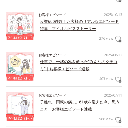
お客様エピソード
2025/10/13
反響600件超！お客様のリアルなエピソード
特集｜マイオルビスストーリー
276 view
お客様エピソード
2025/08/12
仕事で手一杯の私を救った“みんなのクチコ
ミ”｜お客様エピソード連載
403 view
お客様エピソード
2025/07/11
子離れ、両親の病…。61歳を迎えた今、思う
こと｜お客様エピソード連載
566 view