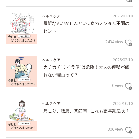
ヘルスケア
2026/03/10
最近なんだかしんどい…春のメンタル不調の
ヒント
2434 view
ヘルスケア
2026/02/10
カチカチ“ミイラ便”は危険！大人の便秘が侮
れない理由って？
0 view
ヘルスケア
2025/10/10
肩こり、腰痛、関節痛…これも更年期症状？
306 view