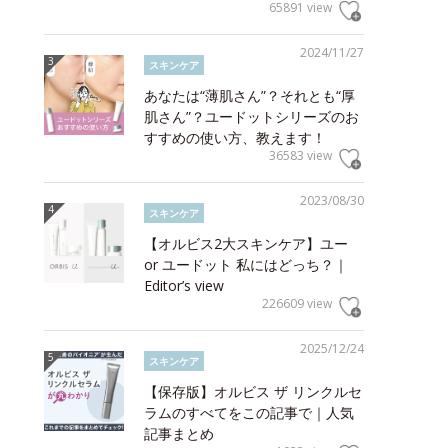
65891 view
2024/11/27
スキンケア
あなたは“薄肌さん”？それとも“厚
肌さん”？ユードットシリーズのお
すすめの使い方、教えます！
36583 view
2023/08/30
スキンケア
【オルビス2大スキンケア】ユー
or ユードット 私にはどっち？｜
Editor’s view
226609 view
2025/12/24
スキンケア
【保存版】オルビス ザ リンクルセ
ラムのすべてをこの記事で｜人気
記事まとめ