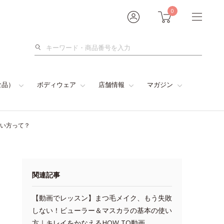
0
検
索
食品）
ボディウェア
店舗情報
マガジン
使い方って？
関連記事
【動画でレッスン】まつ毛メイク、もう失敗
しない！ビューラー＆マスカラの基本の使い
方｜キレイをかなえるHOW TO動画