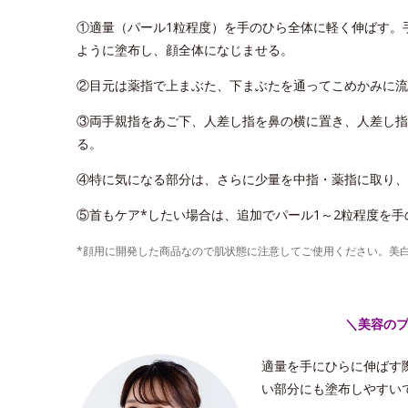
①適量（パール1粒程度）を手のひら全体に軽く伸ばす。
ように塗布し、顔全体になじませる。
②目元は薬指で上まぶた、下まぶたを通ってこめかみに流
③両手親指をあご下、人差し指を鼻の横に置き、人差し指
る。
④特に気になる部分は、さらに少量を中指・薬指に取り、
⑤首もケア*したい場合は、追加でパール1～2粒程度を
*顔用に開発した商品なので肌状態に注意してご使用ください。美
＼美容の
適量を手にひらに伸ばす
い部分にも塗布しやすい