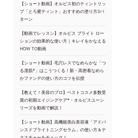
【ショート動画】オルビス初のティントリッ
プ「とろ蜜ティント」おすすめの塗り方3パ
ターン
【動画でレッスン】オルビス ブライト ロー
ションの効果的な使い方｜キレイをかなえる
HOW TO動画
【ショート動画】毛穴レスでなめらかな「つ
る凛肌*」はこうつくる！新・高密着なめら
かファンデの使い方のコツを伝授
【教えて！美容のプロ】ベストコスメ多数受
賞の初期エイジングケア*・オルビスユーシ
リーズを動画で解説！
【ショート動画】高機能美白美容液「アドバ
ンスドブライトニングセラム」の使い方＆テ
クスチャーをチェック！