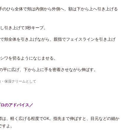
手のひら全体で頬は内側から外側へ、額は下から上へ引き上げる
し引き上げて3秒キープ。
で頬全体を引き上げながら、親指でフェイスラインを引き上げ
シワを切るようになじませる。
手の平に広げ、下から上に手を密着させながら伸ばす。
白・保湿クリームとして
プロのアドバイス／
際は、軽く広げる程度でOK。指先まで伸ばすと、目元などの細か
ですよ。