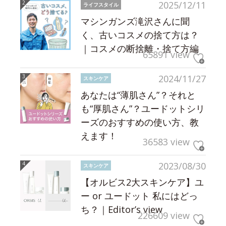
2025/12/11
ライフスタイル
マシンガンズ滝沢さんに聞
く、古いコスメの捨て方は？
｜コスメの断捨離・捨て方編
65891 view
2024/11/27
スキンケア
あなたは“薄肌さん”？それと
も“厚肌さん”？ユードットシリ
ーズのおすすめの使い方、教
えます！
36583 view
2023/08/30
スキンケア
【オルビス2大スキンケア】ユ
ー or ユードット 私にはどっ
ち？｜Editor’s view
226609 view