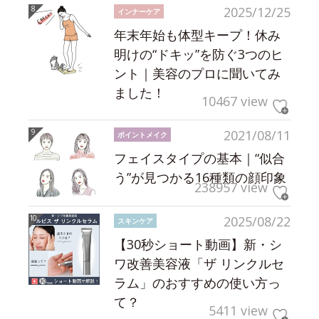
2025/12/25
インナーケア
年末年始も体型キープ！休み
明けの“ドキッ”を防ぐ3つのヒ
ント｜美容のプロに聞いてみ
ました！
10467 view
2021/08/11
ポイントメイク
フェイスタイプの基本｜“似合
う”が見つかる16種類の顔印象
238957 view
2025/08/22
スキンケア
【30秒ショート動画】新・シ
ワ改善美容液「ザ リンクルセ
ラム」のおすすめの使い方っ
て？
5411 view