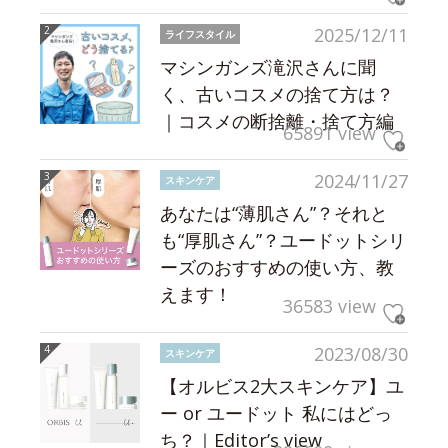
2025/12/11
ライフスタイル
マシンガンズ滝沢さんに聞
く、古いコスメの捨て方は？
｜コスメの断捨離・捨て方編
65891 view
2024/11/27
スキンケア
あなたは“薄肌さん”？それと
も“厚肌さん”？ユードットシリ
ーズのおすすめの使い方、教
えます！
36583 view
2023/08/30
スキンケア
【オルビス2大スキンケア】ユ
ー or ユードット 私にはどっ
ち？｜Editor’s view