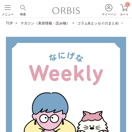
0
メニュー
検索
マイページ
カート
TOP
マガジン（美容情報・読み物）
コラム&エッセイのまとめ
距