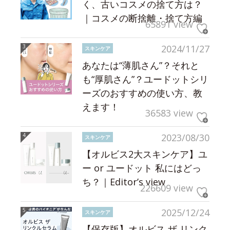
く、古いコスメの捨て方は？
｜コスメの断捨離・捨て方編
65891 view
2024/11/27
スキンケア
あなたは“薄肌さん”？それと
も“厚肌さん”？ユードットシリ
ーズのおすすめの使い方、教
えます！
36583 view
2023/08/30
スキンケア
【オルビス2大スキンケア】ユ
ー or ユードット 私にはどっ
ち？｜Editor’s view
226609 view
2025/12/24
スキンケア
【保存版】オルビス ザ リンク