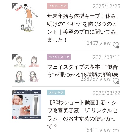
2025/12/25
インナーケア
年末年始も体型キープ！休み
明けの“ドキッ”を防ぐ3つのヒ
ント｜美容のプロに聞いてみ
ました！
10467 view
2021/08/11
ポイントメイク
フェイスタイプの基本｜“似合
う”が見つかる16種類の顔印象
238957 view
2025/08/22
スキンケア
【30秒ショート動画】新・シ
ワ改善美容液「ザ リンクルセ
ラム」のおすすめの使い方っ
て？
5411 view