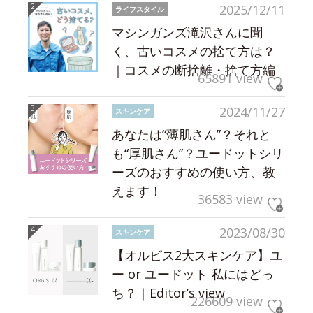
2025/12/11
ライフスタイル
マシンガンズ滝沢さんに聞
く、古いコスメの捨て方は？
｜コスメの断捨離・捨て方編
65891 view
2024/11/27
スキンケア
あなたは“薄肌さん”？それと
も“厚肌さん”？ユードットシリ
ーズのおすすめの使い方、教
えます！
36583 view
2023/08/30
スキンケア
【オルビス2大スキンケア】ユ
ー or ユードット 私にはどっ
ち？｜Editor’s view
226609 view