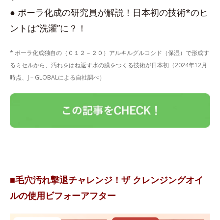
● ポーラ化成の研究員が解説！日本初の技術*のヒ
ントは“洗濯”に？！
* ポーラ化成独自の（Ｃ１２－２０）アルキルグルコシド（保湿）で形成す
るミセルから、汚れをはね返す水の膜をつくる技術が日本初（2024年12月
時点、J－GLOBALによる自社調べ）
■毛穴汚れ撃退チャレンジ！ザ クレンジングオイ
ルの使用ビフォーアフター