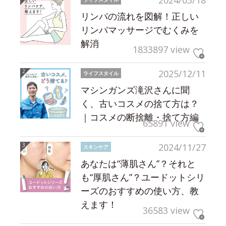
2024/03/18
リンパの流れを図解！正しい
リンパマッサージでむくみを
解消
1833897 view
2025/12/11
ライフスタイル
マシンガンズ滝沢さんに聞
く、古いコスメの捨て方は？
｜コスメの断捨離・捨て方編
65891 view
2024/11/27
スキンケア
あなたは“薄肌さん”？それと
も“厚肌さん”？ユードットシリ
ーズのおすすめの使い方、教
えます！
36583 view