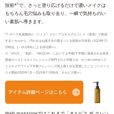
1
技術*
で、さっと塗り広げるだけで濃いメイクは
もちろん毛穴悩みも取り去り、一瞬で気持ちのい
い素肌へ導きます。
*1 ポーラ化成独自の（Ｃ１２－２０）アルキルグルコシド（保湿）で形成
するミセルから、汚れをはね返す水の膜をつくる技術が日本初（2024年12
月時点、J－GLOBALによる自社調べ）
※「VOCE」「美的」「MAQUIA」において上半期/下半期に発表される美容
賢者のベストコスメクレンジング部門での上半期１位、かつ＠cosmeベス
トコスメアワード下半期クレンジング新人賞１位を受賞したこと（ベストコ
スメ開始2003年1月～2025年11月時点、オルビス調べ）
Web magazineではこれまで「オルビス ザ クレン