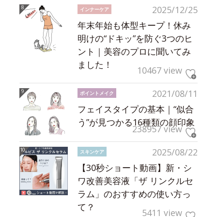
2025/12/25
インナーケア
年末年始も体型キープ！休み
明けの“ドキッ”を防ぐ3つのヒ
ント｜美容のプロに聞いてみ
ました！
10467 view
2021/08/11
ポイントメイク
フェイスタイプの基本｜“似合
う”が見つかる16種類の顔印象
238957 view
2025/08/22
スキンケア
【30秒ショート動画】新・シ
ワ改善美容液「ザ リンクルセ
ラム」のおすすめの使い方っ
て？
5411 view