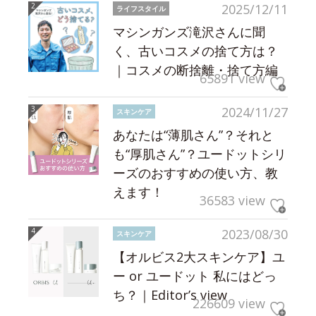
2025/12/11
ライフスタイル
マシンガンズ滝沢さんに聞
く、古いコスメの捨て方は？
｜コスメの断捨離・捨て方編
65891 view
2024/11/27
スキンケア
あなたは“薄肌さん”？それと
も“厚肌さん”？ユードットシリ
ーズのおすすめの使い方、教
えます！
36583 view
2023/08/30
スキンケア
【オルビス2大スキンケア】ユ
ー or ユードット 私にはどっ
ち？｜Editor’s view
226609 view