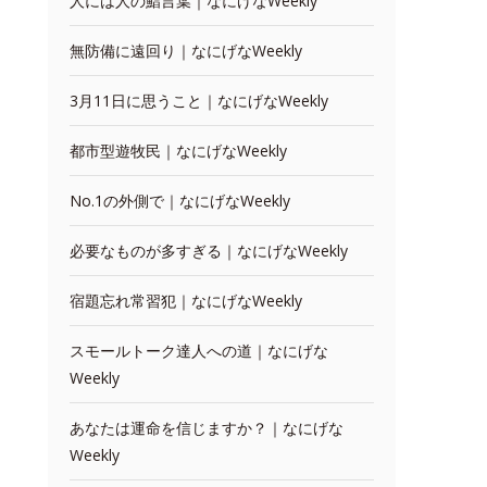
人には人の鮨言葉｜なにげなWeekly
無防備に遠回り｜なにげなWeekly
3月11日に思うこと｜なにげなWeekly
都市型遊牧民｜なにげなWeekly
No.1の外側で｜なにげなWeekly
必要なものが多すぎる｜なにげなWeekly
宿題忘れ常習犯｜なにげなWeekly
スモールトーク達人への道｜なにげな
Weekly
あなたは運命を信じますか？｜なにげな
Weekly