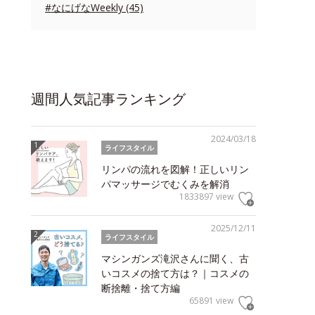
#なにげなWeekly (45)
週間人気記事ランキング
2024/03/18
ライフスタイル
リンパの流れを図解！正しいリン
パマッサージでむくみを解消
1833897 view
2025/12/11
ライフスタイル
マシンガンズ滝沢さんに聞く、古
いコスメの捨て方は？｜コスメの
断捨離・捨て方編
65891 view