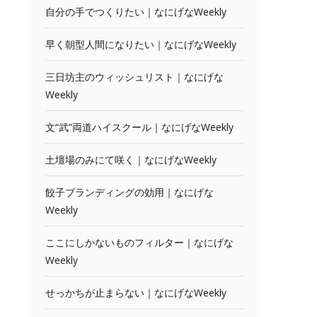
自分の手でつくりたい｜なにげなWeekly
早く朝型人間になりたい｜なにげなWeekly
三日坊主のウィッシュリスト｜なにげな
Weekly
文“武”両道ハイスクール｜なにげなWeekly
土壇場のみにて咲く｜なにげなWeekly
餃子ブランディングの効用｜なにげな
Weekly
ここにしかないものフィルター｜なにげな
Weekly
せっかちが止まらない｜なにげなWeekly