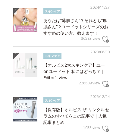
2024/11/27
スキンケア
あなたは“薄肌さん”？それとも“厚
肌さん”？ユードットシリーズのお
すすめの使い方、教えます！
36583 view
2023/08/30
スキンケア
【オルビス2大スキンケア】ユー
or ユードット 私にはどっち？｜
Editor’s view
226609 view
2025/12/24
スキンケア
【保存版】オルビス ザ リンクルセ
ラムのすべてをこの記事で｜人気
記事まとめ
1033 view