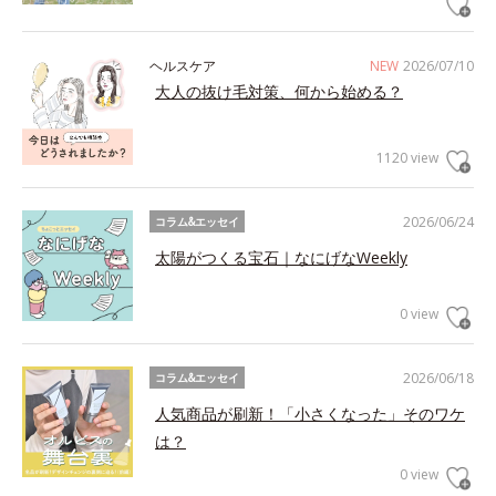
ヘルスケア
NEW
2026/07/10
大人の抜け毛対策、何から始める？
1120 view
2026/06/24
コラム&エッセイ
太陽がつくる宝石｜なにげなWeekly
0 view
2026/06/18
コラム&エッセイ
人気商品が刷新！「小さくなった」そのワケ
は？
0 view