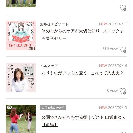
お客様エピソード
NEW
2026/07/17
体の中からのケアが大切と知り…ストックす
る美容ゼリー
903 view
ヘルスケア
NEW
2026/07/16
おりものがいつもと違う…これって大丈夫？
0 view
NEW
2026/07/15
コラム&エッセイ
公園でさかだちをする朝｜ゲスト 山瀬まゆみ
【前編】