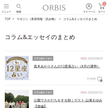
0
メニュー
検索
マイページ
カート
TOP
マガジン（美容情報・読み物）
コラム&エッセイのまとめ
コラム&エッセイのまとめ
NEW
2026/08/01
コラム&エッセイ
真木あかりさんの12星座占い（8月の運勢）
0 view
NEW
2026/07/31
コラム&エッセイ
公園でさかだちをする朝｜ゲスト 山瀬まゆみ
【後編】