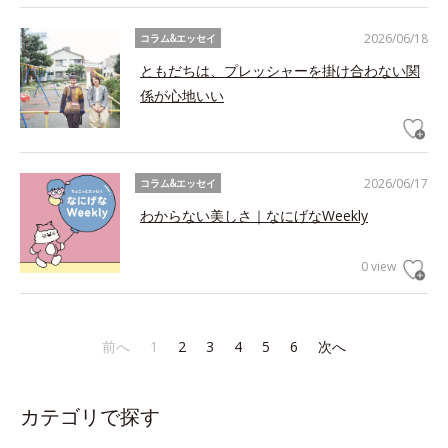
2026/06/18
コラム&エッセイ
ともだちは、プレッシャーを掛け合わない関
係が心地いい
2026/06/17
コラム&エッセイ
わからない美しさ｜なにげなWeekly
0 view
前へ
1
2
3
4
5
6
次へ
カテゴリで探す