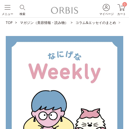
0
メニュー
検索
マイページ
カート
TOP
マガジン（美容情報・読み物）
コラム&エッセイのまとめ
占