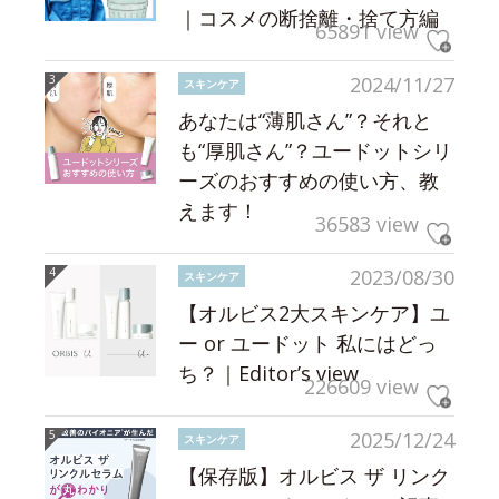
｜コスメの断捨離・捨て方編
65891 view
2024/11/27
スキンケア
あなたは“薄肌さん”？それと
も“厚肌さん”？ユードットシリ
ーズのおすすめの使い方、教
えます！
36583 view
2023/08/30
スキンケア
【オルビス2大スキンケア】ユ
ー or ユードット 私にはどっ
ち？｜Editor’s view
226609 view
2025/12/24
スキンケア
【保存版】オルビス ザ リンク