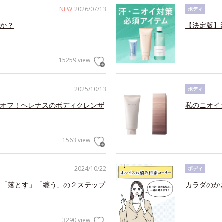
NEW
2026/07/13
ボディ
か？
【決定版】
15259 view
2025/10/13
ボディ
オフ！ヘレナスのボディクレンザ
私のニオイ
1563 view
2024/10/22
ボディ
る「落とす」「纏う」の２ステップ
カラダのか
3290 view