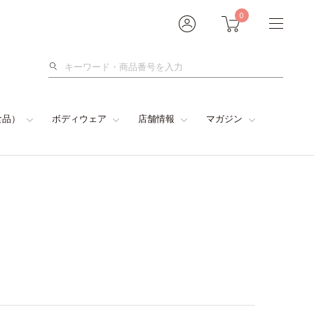
0
検
索
食品）
ボディウェア
店舗情報
マガジン