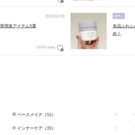
2023/07/26
ボディ
実用派アイテム5選
名品ふわふ
め！
10767 view
ベースメイク（52）
インナーケア（33）