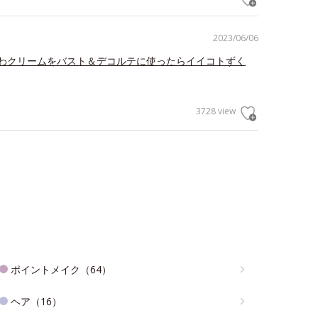
2023/06/06
わクリームをバスト＆デコルテに使ったらイイコトずく
3728 view
ポイントメイク（64）
ヘア（16）