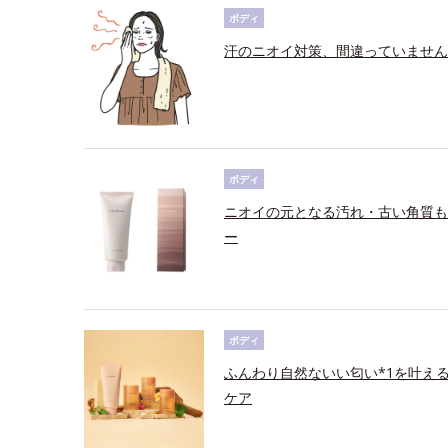
ボディ
汗のニオイ対策、間違っていません
ボディ
ニオイの元となる汚れ・古い角質も
ー
ボディ
ふんわり自然ないい匂い*1を叶え
ケア