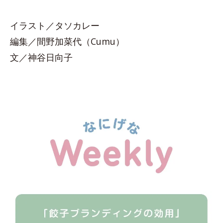
イラスト／タソカレー
編集／間野加菜代（Cumu）
文／神谷日向子