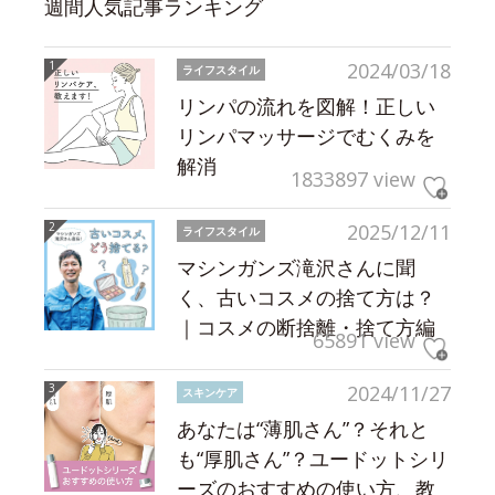
週間人気記事ランキング
2024/03/18
ライフスタイル
リンパの流れを図解！正しい
リンパマッサージでむくみを
解消
1833897 view
2025/12/11
ライフスタイル
マシンガンズ滝沢さんに聞
く、古いコスメの捨て方は？
｜コスメの断捨離・捨て方編
65891 view
2024/11/27
スキンケア
あなたは“薄肌さん”？それと
も“厚肌さん”？ユードットシリ
ーズのおすすめの使い方、教