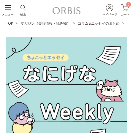
0
メニュー
検索
マイページ
カート
TOP
マガジン（美容情報・読み物）
コラム&エッセイのまとめ
日