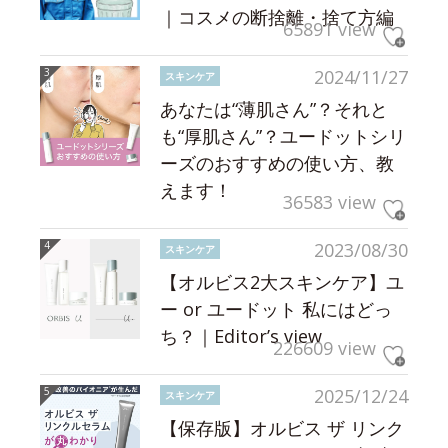
｜コスメの断捨離・捨て方編
65891 view
2024/11/27
スキンケア
あなたは“薄肌さん”？それと
も“厚肌さん”？ユードットシリ
ーズのおすすめの使い方、教
えます！
36583 view
2023/08/30
スキンケア
【オルビス2大スキンケア】ユ
ー or ユードット 私にはどっ
ち？｜Editor’s view
226609 view
2025/12/24
スキンケア
【保存版】オルビス ザ リンク