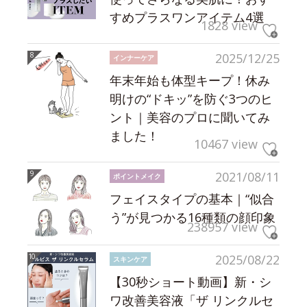
すめプラスワンアイテム4選
1828 view
2025/12/25
インナーケア
年末年始も体型キープ！休み
明けの“ドキッ”を防ぐ3つのヒ
ント｜美容のプロに聞いてみ
ました！
10467 view
2021/08/11
ポイントメイク
フェイスタイプの基本｜“似合
う”が見つかる16種類の顔印象
238957 view
2025/08/22
スキンケア
【30秒ショート動画】新・シ
ワ改善美容液「ザ リンクルセ