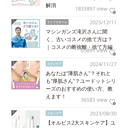
解消
1833897 view
2025/12/11
ライフスタイル
マシンガンズ滝沢さんに聞
く、古いコスメの捨て方は？
｜コスメの断捨離・捨て方編
65891 view
2024/11/27
スキンケア
あなたは“薄肌さん”？それと
も“厚肌さん”？ユードットシリ
ーズのおすすめの使い方、教
えます！
36583 view
2023/08/30
スキンケア
【オルビス2大スキンケア】ユ