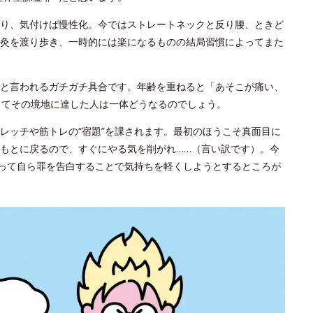
り、気付けば慢性化。今ではストレートネックと反り腰、ときど
灸を渡り歩き、一時的には楽になるものの結局習慣によってまた
と言われるガチガチ具合です。年齢を重ねると「あそこが痛い、
してその境地に達した人は一体どうなるのでしょう。
レッチや筋トレの“宿題”を課されます。最初のほうこそ真面目に
もとに戻るので、すぐにやる気を削がれ……（言い訳です）。今
やって自ら罪を告白することで気持ちを軽くしようとするところが