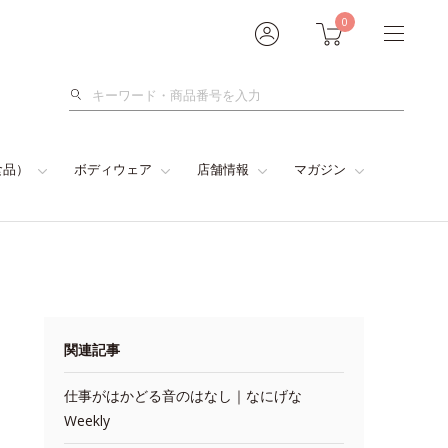
0
検
索
食品）
ボディウェア
店舗情報
マガジン
関連記事
仕事がはかどる音のはなし｜なにげな
Weekly