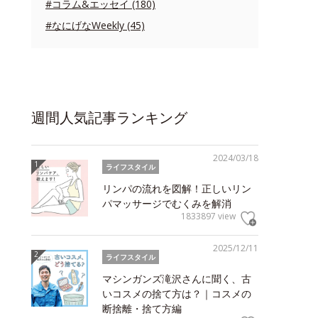
#コラム&エッセイ (180)
#なにげなWeekly (45)
週間人気記事ランキング
2024/03/18
ライフスタイル
リンパの流れを図解！正しいリン
パマッサージでむくみを解消
1833897 view
2025/12/11
ライフスタイル
マシンガンズ滝沢さんに聞く、古
いコスメの捨て方は？｜コスメの
断捨離・捨て方編