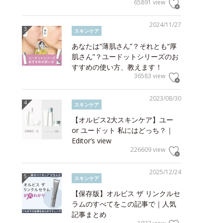
65891 view
2024/11/27
スキンケア
あなたは“薄肌さん”？それとも“厚
肌さん”？ユードットシリーズのお
すすめの使い方、教えます！
36583 view
2023/08/30
スキンケア
【オルビス2大スキンケア】ユー
or ユードット 私にはどっち？｜
Editor’s view
226609 view
2025/12/24
スキンケア
【保存版】オルビス ザ リンクルセ
ラムのすべてをこの記事で｜人気
記事まとめ