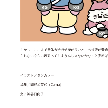
しかし、ここまで身体ガチガチ歴が長いとこの状態が普通
られないぐらい若返ってしまうんじゃないかな～と妄想ば
イラスト／タソカレー
編集／間野加菜代（Cumu）
文／神谷日向子