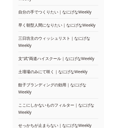
自分の手でつくりたい｜なにげなWeekly
早く朝型人間になりたい｜なにげなWeekly
三日坊主のウィッシュリスト｜なにげな
Weekly
文“武”両道ハイスクール｜なにげなWeekly
土壇場のみにて咲く｜なにげなWeekly
餃子ブランディングの効用｜なにげな
Weekly
ここにしかないものフィルター｜なにげな
Weekly
せっかちが止まらない｜なにげなWeekly