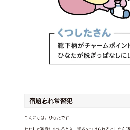
宿題忘れ常習犯
こんにちは。ひなたです。
わたしが地獄におちるとき、罪名をつけられるとしたら“整