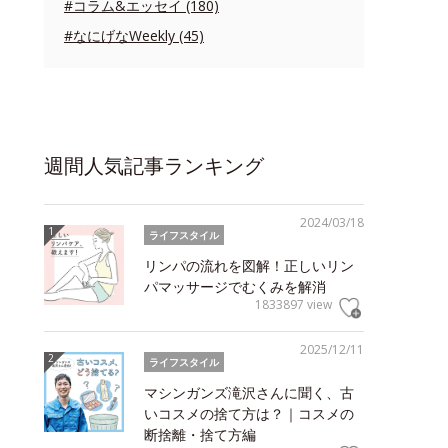
#コラム&エッセイ (180)
#なにげなWeekly (45)
週間人気記事ランキング
2024/03/18
ライフスタイル
リンパの流れを図解！正しいリン
パマッサージでむくみを解消
1833897 view
2025/12/11
ライフスタイル
マシンガンズ滝沢さんに聞く、古
いコスメの捨て方は？｜コスメの
断捨離・捨て方編