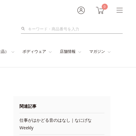
0
検
索
食品）
ボディウェア
店舗情報
マガジン
関連記事
仕事がはかどる音のはなし｜なにげな
Weekly