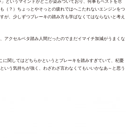
ない」というマインドがどこか染みついており、何事もベストを尽
も（？）ちょっとやそっとの疲れではへこたれないエンジンをつ
すが、少しずつブレーキの踏み方も学ばなくてはならないと考え
、アクセルベタ踏み人間だったのでまだイマイチ加減がうまくな
ここに関してはどちらかというとブレーキを踏みすぎていて、杞憂
という気持ちが強く、わざわざ言わなくてもいいかなあ～と思う