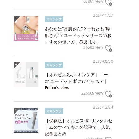
65891 view
2024/11/27
スキンケア
あなたは“薄肌さん”？それとも“厚
肌さん”？ユードットシリーズのお
すすめの使い方、教えます！
36583 view
2023/08/30
スキンケア
【オルビス2大スキンケア】ユー
or ユードット 私にはどっち？｜
Editor’s view
226609 view
2025/12/24
スキンケア
【保存版】オルビス ザ リンクルセ
ラムのすべてをこの記事で｜人気
記事まとめ