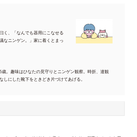
曰く、「なんでも器用にこなせる
議なニンゲン。」家に着くとまっ
5歳。趣味はひなたの見守りとニンゲン観察。時折、達観
なしにした靴下をときどき片づけてあげる。