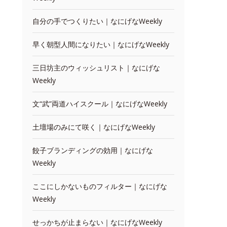
自分の手でつくりたい｜なにげなWeekly
早く朝型人間になりたい｜なにげなWeekly
三日坊主のウィッシュリスト｜なにげな
Weekly
文“武”両道ハイスクール｜なにげなWeekly
土壇場のみにて咲く｜なにげなWeekly
餃子ブランディングの効用｜なにげな
Weekly
ここにしかないものフィルター｜なにげな
Weekly
せっかちが止まらない｜なにげなWeekly