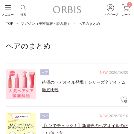
0
メニュー
検索
マイページ
カート
TOP
マガジン（美容情報・読み物）
ヘアのまとめ
ヘアのまとめ
NEW
2026/08/03
ヘア
待望のヘアオイル登場！シリーズ全アイテム
徹底比較
NEW
2026/07/10
ヘア
【〇×でチェック！】新発売のヘアオイルの正
しい使い方