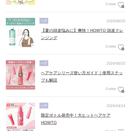
0 view
2026/06/26
ヘア
【夏の頭皮悩みに】爽快！HOWTO 頭皮クレ
ンジング
0 view
2026/06/20
ヘア
ヘアケアシリーズ使い方ガイド｜使用ステッ
プも解説
0 view
2026/04/24
ヘア
限定ボトル発売中！大ヒットヘアケア
HOWTO