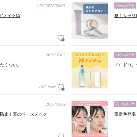
NEW
2026/08/05
ベースメイク
け”メイク術
夏もサラリ
2026/07/03
ベースメイク
たくない。
ドロドロ、
5471 view
2026/06/29
ベースメイク
防止！夏のベースメイク
限定色登場