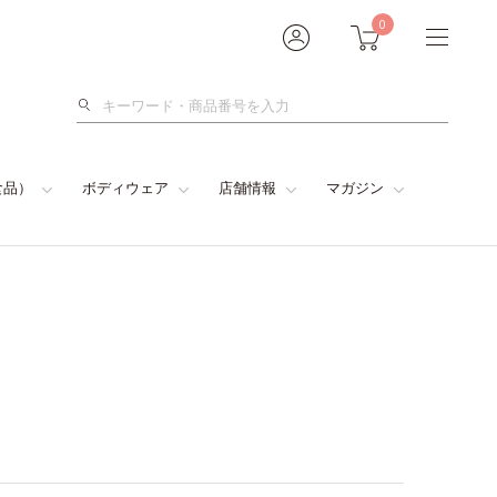
0
検
索
食品）
ボディウェア
店舗情報
マガジン