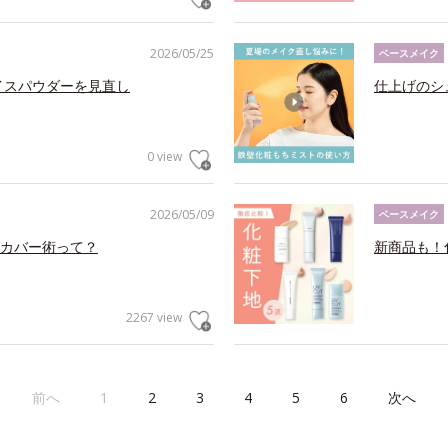
2026/05/25
ベースメイク
イスパウダーを見直し
仕上げのシ
0 view
2026/05/09
ベースメイク
カバー術って？
新商品も！
2267 view
前へ
1
2
3
4
5
6
次へ