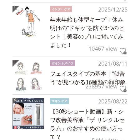
2025/12/25
インナーケア
年末年始も体型キープ！休み
明けの“ドキッ”を防ぐ3つのヒ
ント｜美容のプロに聞いてみ
ました！
10467 view
2021/08/11
ポイントメイク
フェイスタイプの基本｜“似合
う”が見つかる16種類の顔印象
238957 view
2025/08/22
スキンケア
【30秒ショート動画】新・シ
ワ改善美容液「ザ リンクルセ
ラム」のおすすめの使い方っ
て？