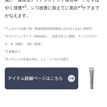
3
4
やく浸透*
、シワ改善に加えてに美白*
ケアまで
かなえます。
*1 ふきとりを除く朝・夜使用全顔美容液内におけるうるおい保持力
*2 ナイアシンアミド（有効成分）、水添大豆リン脂質、フィトステロー
ル、水（基剤）、BG（保湿）
*3 角層まで
*4 メラニンの生成を抑え、シミ・ソバカスを防ぐ