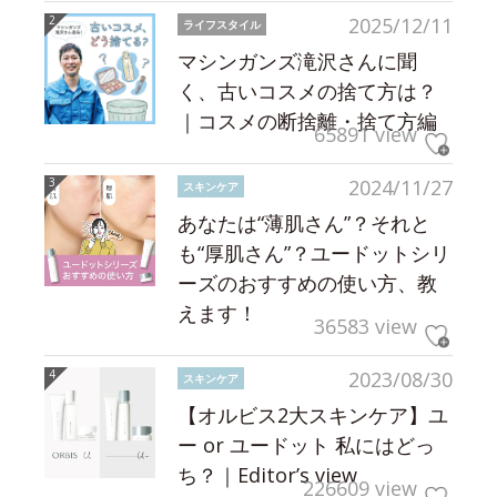
2025/12/11
ライフスタイル
マシンガンズ滝沢さんに聞
く、古いコスメの捨て方は？
｜コスメの断捨離・捨て方編
65891 view
2024/11/27
スキンケア
あなたは“薄肌さん”？それと
も“厚肌さん”？ユードットシリ
ーズのおすすめの使い方、教
えます！
36583 view
2023/08/30
スキンケア
【オルビス2大スキンケア】ユ
ー or ユードット 私にはどっ
ち？｜Editor’s view
226609 view