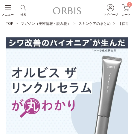
0
メニュー
検索
マイページ
カート
TOP
マガジン（美容情報・読み物）
スキンケアのまとめ
【保存版