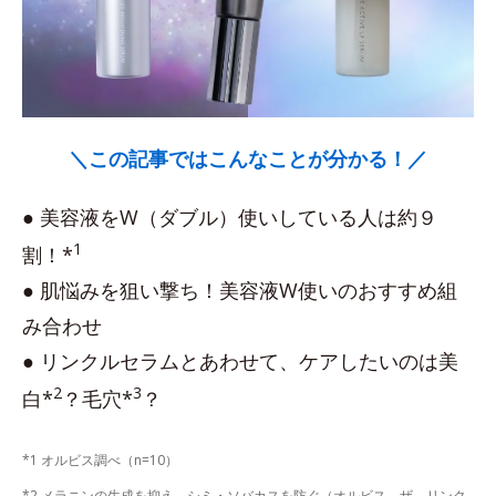
＼この記事ではこんなことが分かる！／
● 美容液をW（ダブル）使いしている人は約９
1
割！*
● 肌悩みを狙い撃ち！美容液W使いのおすすめ組
み合わせ
● リンクルセラムとあわせて、ケアしたいのは美
2
3
白*
？毛穴*
？
*1 オルビス調べ（n=10）
*2 メラニンの生成を抑え、シミ・ソバカスを防ぐ（オルビス ザ リンク