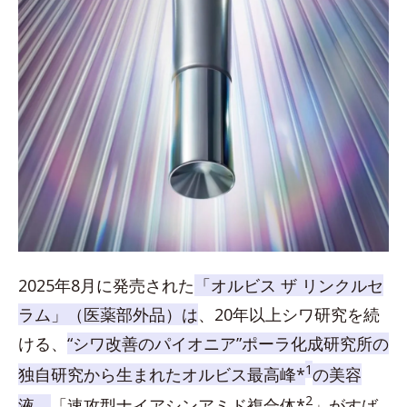
2025年8月に発売された
「オルビス ザ リンクルセ
ラム」（医薬部外品）は
、20年以上シワ研究を続
ける、
“シワ改善のパイオニア”ポーラ化成研究所の
1
独自研究から生まれたオルビス最高峰*
の美容
2
液。
「速攻型ナイアシンアミド複合体*
」がすば