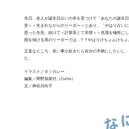
先日、友人が誕生日占いの本を見つけて「あなたの誕生日
意＞＜生まれながらのリーダー＞とあり、「やはり占いに
思った矢先。続けて＜計算高くて非情＞＜良識を犠牲にし
国を傾ける系のリーダーでは…？？やはりけちょんけちょ
正直なところ、良い事が起きたら自分の手柄にしたいし、
た。
イラスト／タソカレー
編集／間野加菜代（Cumu）
文／神谷日向子