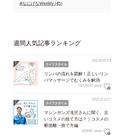
#なにげなWeekly (45)
週間人気記事ランキング
2024/03/18
ライフスタイル
リンパの流れを図解！正しいリン
パマッサージでむくみを解消
1833897 view
2025/12/11
ライフスタイル
マシンガンズ滝沢さんに聞く、古
いコスメの捨て方は？｜コスメの
断捨離・捨て方編
65891 view