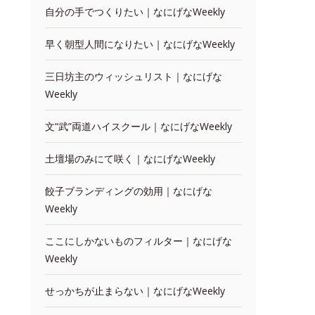
自分の手でつくりたい｜なにげなWeekly
早く朝型人間になりたい｜なにげなWeekly
三日坊主のウィッシュリスト｜なにげな
Weekly
文“武”両道ハイスクール｜なにげなWeekly
土壇場のみにて咲く｜なにげなWeekly
餃子ブランディングの効用｜なにげな
Weekly
ここにしかないものフィルター｜なにげな
Weekly
せっかちが止まらない｜なにげなWeekly