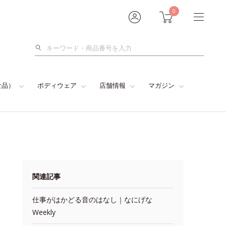
0
検
索
食品）
ボディウェア
店舗情報
マガジン
関連記事
仕事がはかどる音のはなし｜なにげな
Weekly