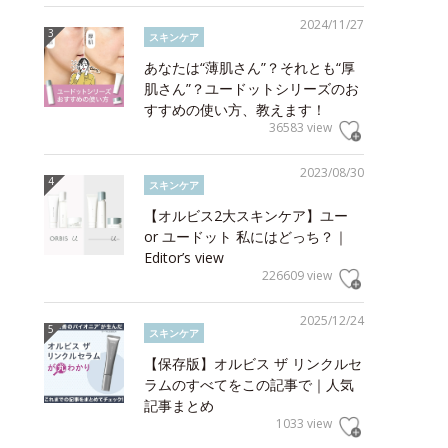
2024/11/27
スキンケア
あなたは“薄肌さん”？それとも“厚
肌さん”？ユードットシリーズのお
すすめの使い方、教えます！
36583 view
2023/08/30
スキンケア
【オルビス2大スキンケア】ユー
or ユードット 私にはどっち？｜
Editor’s view
226609 view
2025/12/24
スキンケア
【保存版】オルビス ザ リンクルセ
ラムのすべてをこの記事で｜人気
記事まとめ
1033 view