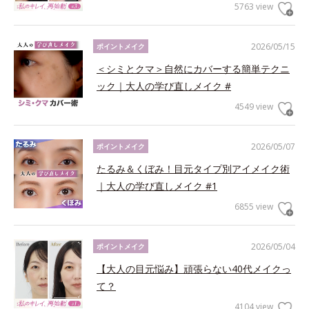
5763 view
2026/05/15
ポイントメイク
＜シミとクマ＞自然にカバーする簡単テクニ
ック｜大人の学び直しメイク #
4549 view
2026/05/07
ポイントメイク
たるみ＆くぼみ！目元タイプ別アイメイク術
｜大人の学び直しメイク #1
6855 view
2026/05/04
ポイントメイク
【大人の目元悩み】頑張らない40代メイクっ
て？
4104 view