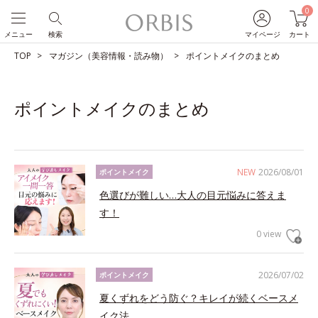
0
メニュー
検索
マイページ
カート
TOP
マガジン（美容情報・読み物）
ポイントメイクのまとめ
ポイントメイクのまとめ
NEW
2026/08/01
ポイントメイク
色選びが難しい…大人の目元悩みに答えま
す！
0 view
2026/07/02
ポイントメイク
夏くずれをどう防ぐ？キレイが続くベースメ
イク法