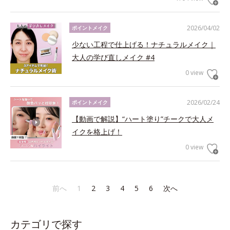
2026/04/02
ポイントメイク
少ない工程で仕上げる！ナチュラルメイク｜
大人の学び直しメイク #4
0 view
2026/02/24
ポイントメイク
【動画で解説】“ハート塗り”チークで大人メ
イクを格上げ！
0 view
前へ
1
2
3
4
5
6
次へ
カテゴリで探す