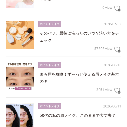
0 view
2026/07/02
ポイントメイク
そのパフ、最後に洗ったのいつ？洗い方をチ
ェック
57606 view
2026/06/16
ポイントメイク
まろ眉を攻略！ず～っと使える眉メイク基本
のキ
3051 view
2026/06/11
ポイントメイク
50代の私の眉メイク、このままで大丈夫？