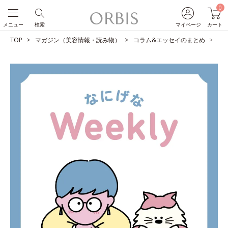
0
メニュー
検索
マイページ
カート
TOP
マガジン（美容情報・読み物）
コラム&エッセイのまとめ
小