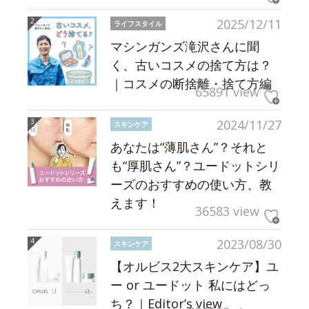
2025/12/11
ライフスタイル
マシンガンズ滝沢さんに聞
く、古いコスメの捨て方は？
｜コスメの断捨離・捨て方編
65891 view
2024/11/27
スキンケア
あなたは“薄肌さん”？それと
も“厚肌さん”？ユードットシリ
ーズのおすすめの使い方、教
えます！
36583 view
2023/08/30
スキンケア
【オルビス2大スキンケア】ユ
ー or ユードット 私にはどっ
ち？｜Editor’s view