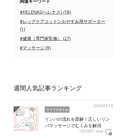
関連キーワード
#HELENAS(へレナス) (18)
#レッグケアコットンおやすみ用サポーター
(1)
#健康（専門家監修） (27)
#マッサージ (9)
週間人気記事ランキング
2024/03/18
ライフスタイル
リンパの流れを図解！正しいリン
パマッサージでむくみを解消
1833897 view