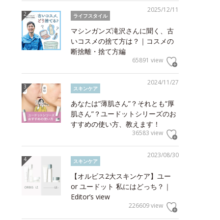
2025/12/11
ライフスタイル
マシンガンズ滝沢さんに聞く、古
いコスメの捨て方は？｜コスメの
断捨離・捨て方編
65891 view
2024/11/27
スキンケア
あなたは“薄肌さん”？それとも“厚
肌さん”？ユードットシリーズのお
すすめの使い方、教えます！
36583 view
2023/08/30
スキンケア
【オルビス2大スキンケア】ユー
or ユードット 私にはどっち？｜
Editor’s view
226609 view