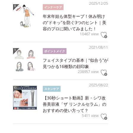
2025/12/25
インナーケア
年末年始も体型キープ！休み明け
の“ドキッ”を防ぐ3つのヒント｜美
容のプロに聞いてみました！
10467 view
2021/08/11
ポイントメイク
フェイスタイプの基本｜“似合う”が
見つかる16種類の顔印象
238957 view
2025/08/22
スキンケア
【30秒ショート動画】新・シワ改
善美容液「ザ リンクルセラム」の
おすすめの使い方って？
5411 view