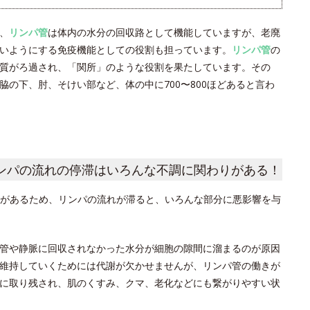
、
リンパ管
は体内の水分の回収路として機能していますが、老廃
いようにする免疫機能としての役割も担っています。
リンパ管
の
質がろ過され、「関所」のような役割を果たしています。その
の下、肘、そけい部など、体の中に700〜800ほどあると言わ
ンパの流れの停滞はいろんな不調に関わりがある！
があるため、リンパの流れが滞ると、いろんな部分に悪影響を与
管や静脈に回収されなかった水分が細胞の隙間に溜まるのが原因
維持していくためには代謝が欠かせませんが、リンパ管の働きが
に取り残され、肌のくすみ、クマ、老化などにも繋がりやすい状