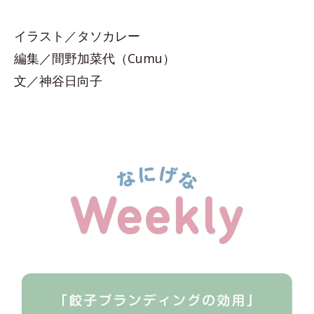
イラスト／タソカレー
編集／間野加菜代（Cumu）
文／神谷日向子