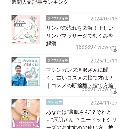
週間人気記事ランキング
2024/03/18
ライフスタイル
リンパの流れを図解！正しい
リンパマッサージでむくみを
解消
1833897 view
2025/12/11
ライフスタイル
マシンガンズ滝沢さんに聞
く、古いコスメの捨て方は？
｜コスメの断捨離・捨て方編
65891 view
2024/11/27
スキンケア
あなたは“薄肌さん”？それと
も“厚肌さん”？ユードットシリ
ーズのおすすめの使い方、教