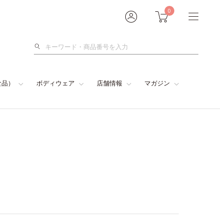
0
検
索
食品）
ボディウェア
店舗情報
マガジン