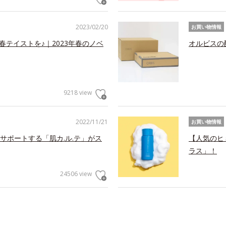
2023/02/20
お買い物情報
春テイストを♪｜2023年春のノベ
オルビスの
9218 view
2022/11/21
お買い物情報
サポートする「肌カ.ル.テ」がス
【人気のヒ
ラス」！
24506 view