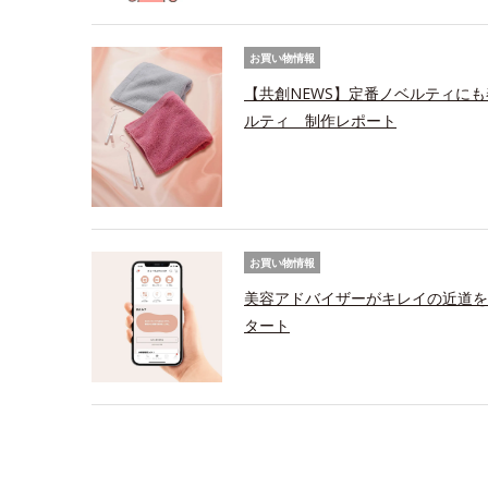
お買い物情報
【共創NEWS】定番ノベルティにも
ルティ 制作レポート
お買い物情報
美容アドバイザーがキレイの近道を
タート