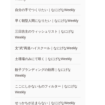
自分の手でつくりたい｜なにげなWeekly
早く朝型人間になりたい｜なにげなWeekly
三日坊主のウィッシュリスト｜なにげな
Weekly
文“武”両道ハイスクール｜なにげなWeekly
土壇場のみにて咲く｜なにげなWeekly
餃子ブランディングの効用｜なにげな
Weekly
ここにしかないものフィルター｜なにげな
Weekly
せっかちが止まらない｜なにげなWeekly