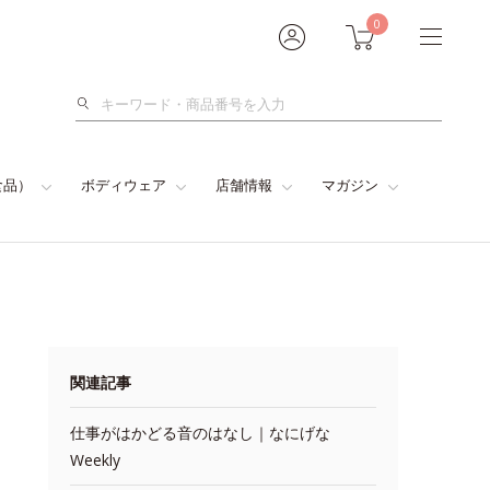
0
検
索
食品）
ボディウェア
店舗情報
マガジン
関連記事
仕事がはかどる音のはなし｜なにげな
Weekly