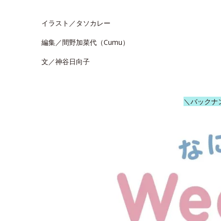
イラスト／タソカレー
編集／間野加菜代（Cumu）
文／神谷日向子
＼バックナ