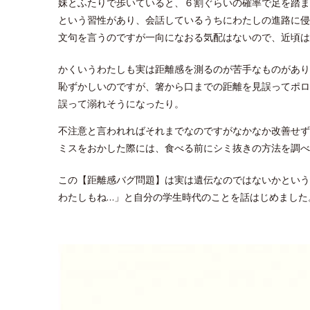
妹とふたりで歩いていると、６割ぐらいの確率で足を踏ま
という習性があり、会話しているうちにわたしの進路に侵
文句を言うのですが一向になおる気配はないので、近頃は
かくいうわたしも実は距離感を測るのが苦手なものがあり
恥ずかしいのですが、箸から口までの距離を見誤ってポロ
誤って溺れそうになったり。
不注意と言われればそれまでなのですがなかなか改善せず
ミスをおかした際には、食べる前にシミ抜きの方法を調べ
この【距離感バグ問題】は実は遺伝なのではないかという
わたしもね…」と自分の学生時代のことを話はじめました