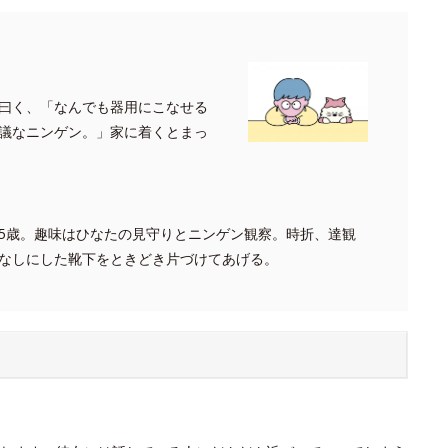
曰く、「なんでも器用にこなせる
議なニンゲン。」家に着くとまっ
5歳。趣味はひなたの見守りとニンゲン観察。時折、達観
なしにした靴下をときどき片づけてあげる。