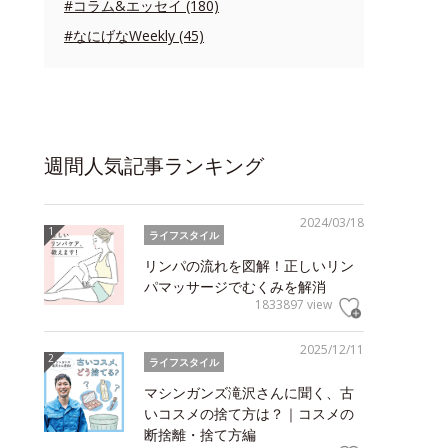
#コラム&エッセイ (180)
#なにげなWeekly (45)
週間人気記事ランキング
2024/03/18
ライフスタイル
リンパの流れを図解！正しいリン
パマッサージでむくみを解消
1833897 view
2025/12/11
ライフスタイル
マシンガンズ滝沢さんに聞く、古
いコスメの捨て方は？｜コスメの
断捨離・捨て方編