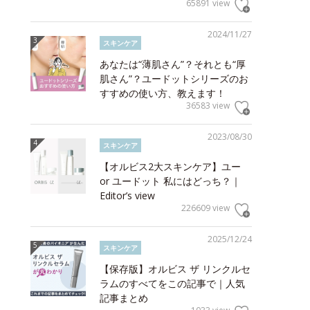
65891 view
2024/11/27
スキンケア
あなたは“薄肌さん”？それとも“厚
肌さん”？ユードットシリーズのお
すすめの使い方、教えます！
36583 view
2023/08/30
スキンケア
【オルビス2大スキンケア】ユー
or ユードット 私にはどっち？｜
Editor’s view
226609 view
2025/12/24
スキンケア
【保存版】オルビス ザ リンクルセ
ラムのすべてをこの記事で｜人気
記事まとめ