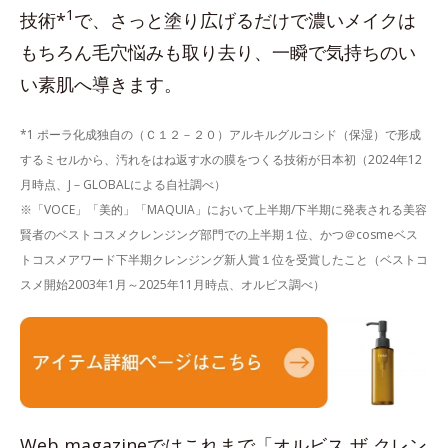
1
技術*
で、さっと塗り広げるだけで濃いメイクは
もちろん毛穴悩みも取り去り、一瞬で気持ちのい
い素肌へ導きます。
*1 ポーラ化成独自の（Ｃ１２－２０）アルキルグルコシド（保湿）で形成
するミセルから、汚れをはね返す水の膜をつくる技術が日本初（2024年12
月時点、J－GLOBALによる自社調べ）
※「VOCE」「美的」「MAQUIA」において上半期/下半期に発表される美容
賢者のベストコスメクレンジング部門での上半期１位、かつ＠cosmeベス
トコスメアワード下半期クレンジング新人賞１位を受賞したこと（ベストコ
スメ開始2003年1月～2025年11月時点、オルビス調べ）
Web magazineではこれまで「オルビス ザ クレン