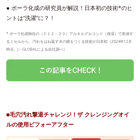
● ポーラ化成の研究員が解説！日本初の技術*のヒ
ントは“洗濯”に？！
* ポーラ化成独自の（Ｃ１２－２０）アルキルグルコシド（保湿）で形成す
るミセルから、汚れをはね返す水の膜をつくる技術が日本初（2024年12月
時点、J－GLOBALによる自社調べ）
■毛穴汚れ撃退チャレンジ！ザ クレンジングオイ
ルの使用ビフォーアフター