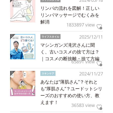
2024/03/18
リンパの流れを図解！正しい
リンパマッサージでむくみを
解消
1833897 view
2025/12/11
ライフスタイル
マシンガンズ滝沢さんに聞
く、古いコスメの捨て方は？
｜コスメの断捨離・捨て方編
65891 view
2024/11/27
スキンケア
あなたは“薄肌さん”？それと
も“厚肌さん”？ユードットシリ
ーズのおすすめの使い方、教
えます！
36583 view