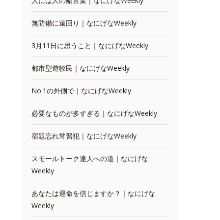
人には人の鮨言葉｜なにげなWeekly
無防備に遠回り｜なにげなWeekly
3月11日に思うこと｜なにげなWeekly
都市型遊牧民｜なにげなWeekly
No.1の外側で｜なにげなWeekly
必要なものが多すぎる｜なにげなWeekly
宿題忘れ常習犯｜なにげなWeekly
スモールトーク達人への道｜なにげな
Weekly
あなたは運命を信じますか？｜なにげな
Weekly