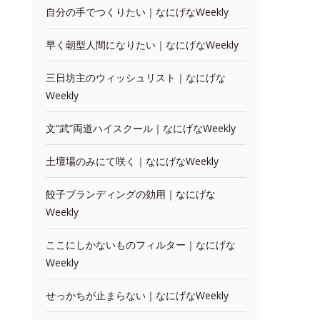
自分の手でつくりたい｜なにげなWeekly
早く朝型人間になりたい｜なにげなWeekly
三日坊主のウィッシュリスト｜なにげな
Weekly
文“武”両道ハイスクール｜なにげなWeekly
土壇場のみにて咲く｜なにげなWeekly
餃子ブランディングの効用｜なにげな
Weekly
ここにしかないものフィルター｜なにげな
Weekly
せっかちが止まらない｜なにげなWeekly