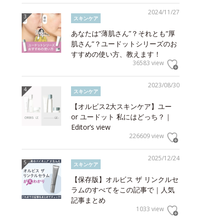
2024/11/27
スキンケア
あなたは“薄肌さん”？それとも“厚
肌さん”？ユードットシリーズのお
すすめの使い方、教えます！
36583 view
2023/08/30
スキンケア
【オルビス2大スキンケア】ユー
or ユードット 私にはどっち？｜
Editor’s view
226609 view
2025/12/24
スキンケア
【保存版】オルビス ザ リンクルセ
ラムのすべてをこの記事で｜人気
記事まとめ
1033 view