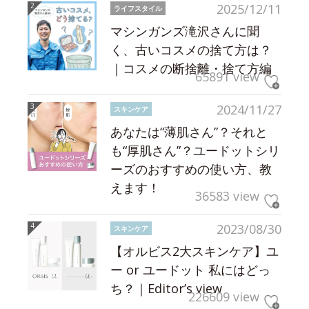
2025/12/11
ライフスタイル
マシンガンズ滝沢さんに聞
く、古いコスメの捨て方は？
｜コスメの断捨離・捨て方編
65891 view
2024/11/27
スキンケア
あなたは“薄肌さん”？それと
も“厚肌さん”？ユードットシリ
ーズのおすすめの使い方、教
えます！
36583 view
2023/08/30
スキンケア
【オルビス2大スキンケア】ユ
ー or ユードット 私にはどっ
ち？｜Editor’s view
226609 view