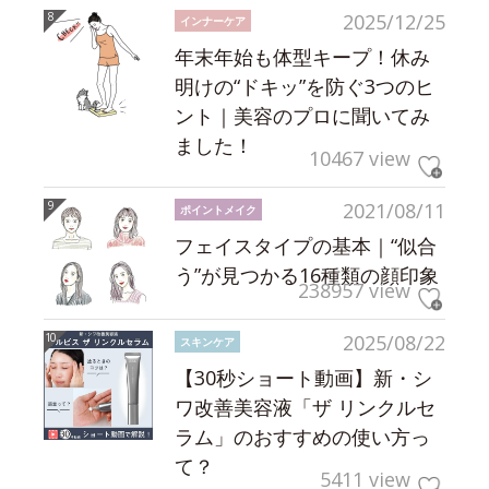
2025/12/25
インナーケア
年末年始も体型キープ！休み
明けの“ドキッ”を防ぐ3つのヒ
ント｜美容のプロに聞いてみ
ました！
10467 view
2021/08/11
ポイントメイク
フェイスタイプの基本｜“似合
う”が見つかる16種類の顔印象
238957 view
2025/08/22
スキンケア
【30秒ショート動画】新・シ
ワ改善美容液「ザ リンクルセ
ラム」のおすすめの使い方っ
て？
5411 view