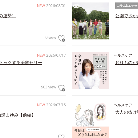
NEW
2026/08/01
コラム&エッセ
の運勢）
公園でさか
0 view
NEW
2026/07/17
ヘルスケア
トックする美容ゼリー
おりものが
903 view
NEW
2026/07/15
ヘルスケア
大人の抜け
山瀬まゆみ【前編】