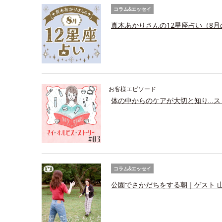
コラム&エッセイ
真木あかりさんの12星座占い（8月
お客様エピソード
体の中からのケアが大切と知り…ス
コラム&エッセイ
公園でさかだちをする朝｜ゲスト 