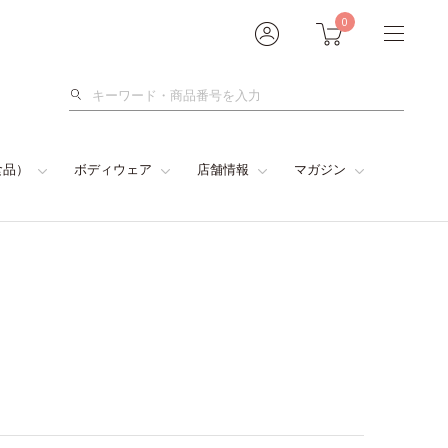
0
検
索
食品）
ボディウェア
店舗情報
マガジン