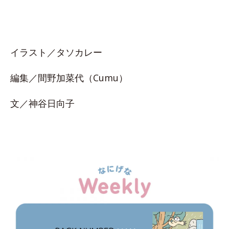
イラスト／タソカレー
編集／間野加菜代（Cumu）
文／神谷日向子