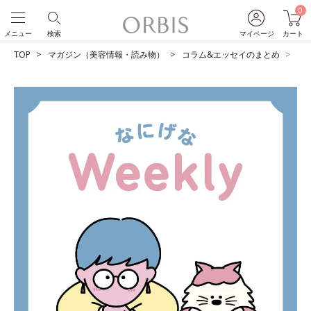
0
メニュー
検索
マイページ
カート
TOP
マガジン（美容情報・読み物）
コラム&エッセイのまとめ
父