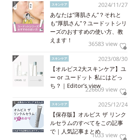
2024/11/27
スキンケア
あなたは“薄肌さん”？それと
も“厚肌さん”？ユードットシリ
ーズのおすすめの使い方、教
えます！
36583 view
2023/08/30
スキンケア
【オルビス2大スキンケア】ユ
ー or ユードット 私にはどっ
ち？｜Editor’s view
226609 view
2025/12/24
スキンケア
【保存版】オルビス ザ リンク
ルセラムのすべてをこの記事
で｜人気記事まとめ
1033 view