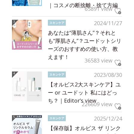
｜コスメの断捨離・捨て方編
65891 view
2024/11/27
スキンケア
あなたは“薄肌さん”？それと
も“厚肌さん”？ユードットシリ
ーズのおすすめの使い方、教
えます！
36583 view
2023/08/30
スキンケア
【オルビス2大スキンケア】ユ
ー or ユードット 私にはどっ
ち？｜Editor’s view
226609 view
2025/12/24
スキンケア
【保存版】オルビス ザ リンク