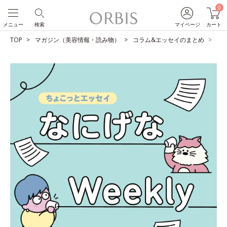
0
メニュー
検索
マイページ
カート
TOP
マガジン（美容情報・読み物）
コラム&エッセイのまとめ
日