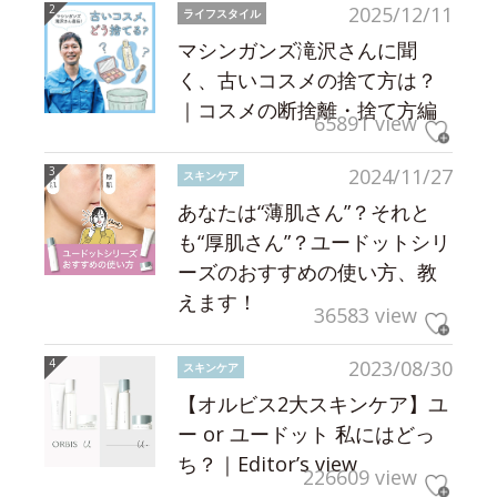
2025/12/11
ライフスタイル
マシンガンズ滝沢さんに聞
く、古いコスメの捨て方は？
｜コスメの断捨離・捨て方編
65891 view
2024/11/27
スキンケア
あなたは“薄肌さん”？それと
も“厚肌さん”？ユードットシリ
ーズのおすすめの使い方、教
えます！
36583 view
2023/08/30
スキンケア
【オルビス2大スキンケア】ユ
ー or ユードット 私にはどっ
ち？｜Editor’s view
226609 view