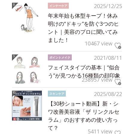
2025/12/25
インナーケア
年末年始も体型キープ！休み
明けの“ドキッ”を防ぐ3つのヒ
ント｜美容のプロに聞いてみ
ました！
10467 view
2021/08/11
ポイントメイク
フェイスタイプの基本｜“似合
う”が見つかる16種類の顔印象
238957 view
2025/08/22
スキンケア
【30秒ショート動画】新・シ
ワ改善美容液「ザ リンクルセ
ラム」のおすすめの使い方っ
て？
5411 view