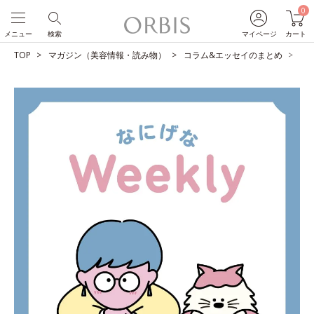
0
メニュー
検索
マイページ
カート
TOP
マガジン（美容情報・読み物）
コラム&エッセイのまとめ
大