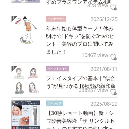
すめプラスワンアイテム4選
1828 view
2025/12/25
インナーケア
年末年始も体型キープ！休み
明けの“ドキッ”を防ぐ3つのヒ
ント｜美容のプロに聞いてみ
ました！
10467 view
2021/08/11
ポイントメイク
フェイスタイプの基本｜“似合
う”が見つかる16種類の顔印象
238957 view
2025/08/22
スキンケア
【30秒ショート動画】新・シ
ワ改善美容液「ザ リンクルセ
ラム」のおすすめの使い方っ