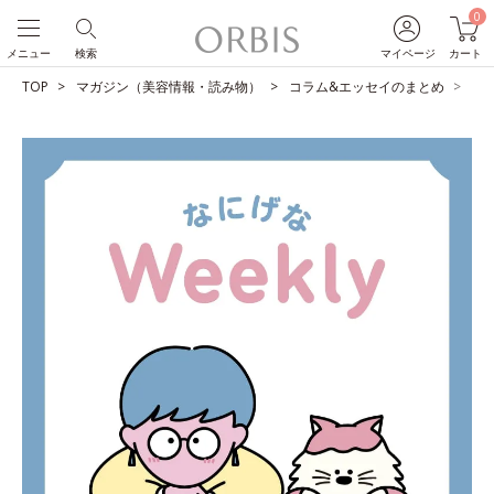
0
メニュー
検索
マイページ
カート
TOP
マガジン（美容情報・読み物）
コラム&エッセイのまとめ
う