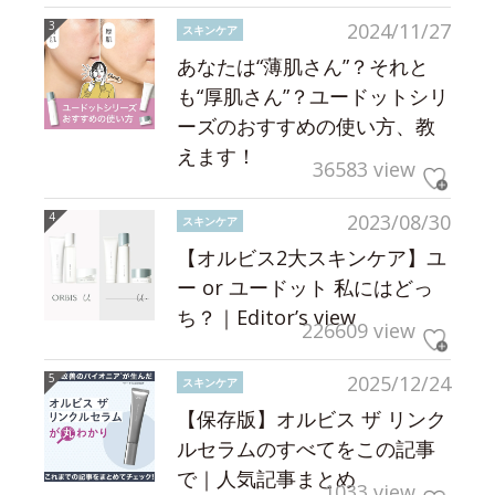
2024/11/27
スキンケア
あなたは“薄肌さん”？それと
も“厚肌さん”？ユードットシリ
ーズのおすすめの使い方、教
えます！
36583 view
2023/08/30
スキンケア
【オルビス2大スキンケア】ユ
ー or ユードット 私にはどっ
ち？｜Editor’s view
226609 view
2025/12/24
スキンケア
【保存版】オルビス ザ リンク
ルセラムのすべてをこの記事
で｜人気記事まとめ
1033 view